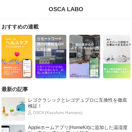
OSCA LABO
おすすめの連載
リモートワーク
用の作業机をDIY
した記録
リモートワークが当た
り前の社会になり、自
宅に仕事のスペースが
必要になった方が多い
のではないでしょう
か？ 子供が小学生にな
る未来までを見据え
て、一緒に私の仕事と
最新の記事
子供の勉強を同じ空間
でできるようなテーブ
ル・デスクを実現でき
レゴクラシックとレゴデュプロに互換性を徹底
ないかとDIYで自作し
た記録を残します。
検証！
OSCA (Kazufumi Hamano)
Appleホームアプリ(HomeKit)に追加した温湿度