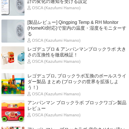
計の変化の通知を受ける設定
OSCA (Kazufumi Hamano)
[製品レビュー] Qingping Temp & RH Monitor
(HomeKit対応)で室内の温度・湿度をモニターす
る
OSCA (Kazufumi Hamano)
レゴデュプロ & アンパンマンブロックラボ 大き
さの互換性を徹底検証！
OSCA (Kazufumi Hamano)
レゴデュプロ, ブロックラボ互換のボールスライ
ダー製品 まとめ (ブロックの世界を拡張しよ
う！)
OSCA (Kazufumi Hamano)
アンパンマン ブロックラボ ブロックワゴン製品
レビュー
OSCA (Kazufumi Hamano)