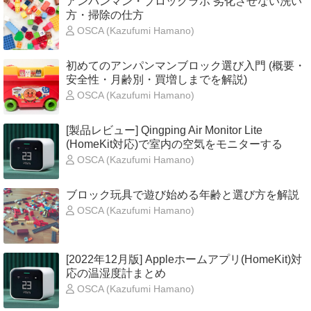
アンパンマン・ブロックラボ 劣化させない洗い
方・掃除の仕方
OSCA (Kazufumi Hamano)
初めてのアンパンマンブロック選び入門 (概要・
安全性・月齢別・買増しまでを解説)
OSCA (Kazufumi Hamano)
[製品レビュー] Qingping Air Monitor Lite
(HomeKit対応)で室内の空気をモニターする
OSCA (Kazufumi Hamano)
ブロック玩具で遊び始める年齢と選び方を解説
OSCA (Kazufumi Hamano)
[2022年12月版] Appleホームアプリ(HomeKit)対
応の温湿度計まとめ
OSCA (Kazufumi Hamano)