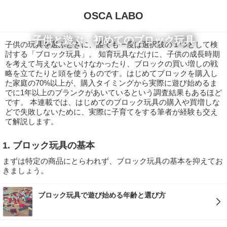
OSCA LABO
子供と遊ぶ、初めてのブロック玩具
子供の玩具を選ぶときに、誰でも一度は選択肢の１つとして検
討する「ブロック玩具」。 知育玩具なだけに、子供の成長時期
を考えて与えないといけなかったり、ブロックの買い増しの戦
略を立てたりと頭を使うものです。はじめてブロックを購入し
た家庭の70%以上が、購入タイミングから実際に遊び始めるま
でに1年以上のブランクがあいているという調査結果もあるほど
です。 本連載では、はじめてのブロック玩具の購入や買増しな
どで失敗しないために、実際に子育てをする筆者が経験も交え
て解説します。
1. ブロック玩具の基本
まずは特定の商品にとらわれず、ブロック玩具の基本を抑えてお
きましょう。
ブロック玩具で遊び始める年齢と選び方